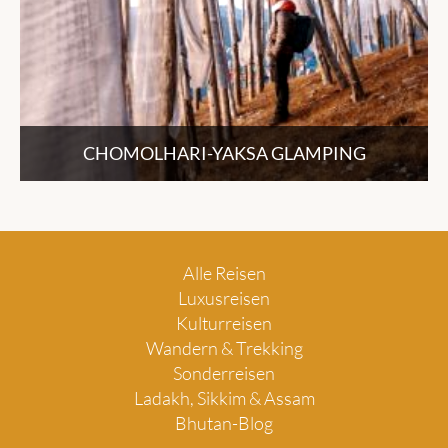
CHOMOLHARI-YAKSA GLAMPING
Alle Reisen
Luxusreisen
Kulturreisen
Wandern & Trekking
Sonderreisen
Ladakh, Sikkim & Assam
Bhutan-Blog