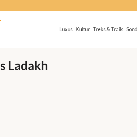
Luxus
Kultur
Treks & Trails
Sond
ks Ladakh