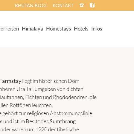
BHUTAN-BLOG
KONTAKT
erreisen
Himalaya
Homestays
Hotels
Infos
 Farmstay
liegt im historischen Dorf
oberen Ura Tal, umgeben von dichten
lautannen, Fichten und Rhododendren, die
allen Rottönen leuchten.
e gehört zur religiösen Abstammungslinie
je
und ist im Besitz des
Sumthrang
ünder waren um 1220 der tibetische