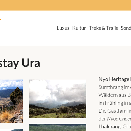
Luxus
Kultur
Treks & Trails
Sond
stay Ura
Nyo Heritage
Sumthrang im 
Wäldern aus B
im Frühling in 
Die Gastfamili
der
Nyoe Choe
Lhakhang
. Gr