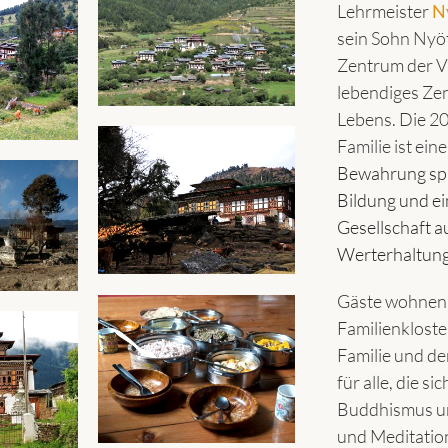
Lehrmeister
N
sein Sohn Nyöt
Zentrum der Vaj
lebendiges Zen
Lebens. Die 2
Familie ist ein
Bewahrung spi
Bildung und ei
Gesellschaft a
Werterhaltung
Gäste wohnen 
Familienkloste
Familie und d
für alle, die s
Buddhismus und
und Meditation