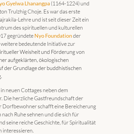
yo Gyelwa Lhanangpa
(1164-1224) und
on Trulzhig Choje. Es war das erste
rakila-Lehre und ist seit dieser Zeit ein
trum des spirituellen und kulturellen
017 gegründete
Nyo Foundation
der
e weitere bedeutende Initiative zur
ritueller Weisheit und Förderung von
ner aufgeklärten, ökologischen
uf der Grundlage der buddhistischen
.
in neuen Cottages neben dem
r. Die herzliche Gastfreundschaft der
er Dorfbewohner schafft eine Bereicherung
ich nach Ruhe sehnen und die sich für
 seine reiche Geschichte, für Spiritualität
 interessieren.