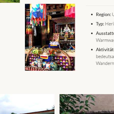
Region:
U
Typ:
Heri
Ausstatt
Warmwass
Aktivität
bedeutsa
Wandern,