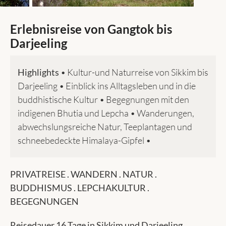
Erlebnisreise von Gangtok bis
Darjeeling
Highlights
• Kultur-und Naturreise von Sikkim bis
Darjeeling • Einblick ins Alltagsleben und in die
buddhistische Kultur • Begegnungen mit den
indigenen Bhutia und Lepcha • Wanderungen,
abwechslungsreiche Natur, Teeplantagen und
schneebedeckte Himalaya-Gipfel •
PRIVATREISE . WANDERN . NATUR .
BUDDHISMUS . LEPCHAKULTUR .
BEGEGNUNGEN
Reisedauer 16 Tage in Sikkim und Darjeeling