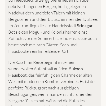
nebelverhangenen Bergen, hoch gelegenen
Nadelwäldern und tiefen Tälern mit kleinen
Bergdörfern und dem blauschimmernden Dal See.
Im Zentrum liegt die alte Handelsstadt
Srinagar
.
Bot sie den Mogul- und Kolonialherren einst
Zuflucht vor der Sommerhitze Indiens, ist sie auch
heute noch mit ihren Gärten, Seen und
Hausbooten ein hinreißender Ort.
Die Kaschmir Reise beginnt mit einem
wundervollen Aufenthalt auf dem
Sukoon-
Hausboot
, das feinfühlig den Charme der alten
Welt mit modernem Komfort verbindet. Es ist der
perfekte Rückzugsort nach ausgiebigen
Besichtigungen, wenn man den sanft ruhenden
See ganz für sich hat, während die Rufe des