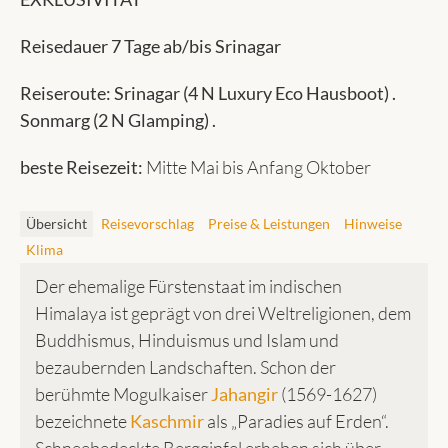
Reisedauer 7 Tage ab/bis Srinagar
Reiseroute: Srinagar (4 N Luxury Eco Hausboot) .
Sonmarg (2 N Glamping) .
beste Reisezeit:
Mitte Mai bis Anfang Oktober
Übersicht
Reisevorschlag
Preise & Leistungen
Hinweise
Klima
Der ehemalige Fürstenstaat im indischen
Himalaya ist geprägt von drei Weltreligionen, dem
Buddhismus, Hinduismus und Islam und
bezaubernden Landschaften. Schon der
berühmte Mogulkaiser
Jahangir
(1569-1627)
bezeichnete
Kaschmir
als „Paradies auf Erden“.
Schneebedeckte Berggipfel erheben sich über