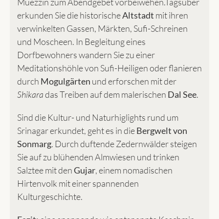
Muezzin zum Abendgebet vorbeiwehen.Tagsüber
erkunden Sie die historische
Altstadt
mit ihren
verwinkelten Gassen, Märkten, Sufi-Schreinen
und Moscheen. In Begleitung eines
Dorfbewohners wandern Sie zu einer
Meditationshöhle von Sufi-Heiligen oder flanieren
durch
Mogulgärten
und erforschen mit der
Shikara
das Treiben auf dem malerischen
Dal See
.
Sind die Kultur- und Naturhiglights rund um
Srinagar erkundet, geht es in die
Bergwelt von
Sonmarg
. Durch duftende Zedernwälder steigen
Sie auf zu blühenden Almwiesen und trinken
Salztee mit den
Gujar
, einem nomadischen
Hirtenvolk mit einer spannenden
Kulturgeschichte.